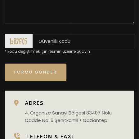
* kodu değiştirmek için resmin üzerine tıklayın
ADRES:
4. Organize Sanayi Bölgesi 83407 Nolu
Cadde No: 6 Şehitkamil / Gaziantep
TELEFON & FAX: